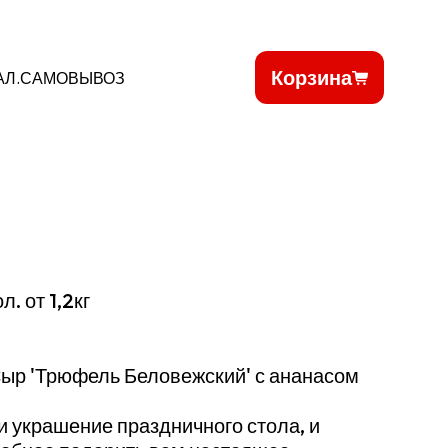
Корзина
АЛ.САМОВЫВОЗ
. от 1,2кг
 Сыр 'Трюфель Беловежский' с ананасом
и украшение праздничного стола, и