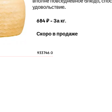
вполне повседневное блюдо, спо
удовольствие.
684 ₽
- За кг.
Скоро в продаже
933746.0