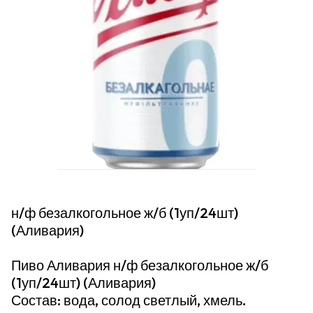
н/ф безалкогольное ж/б (1уп/24шт)
(Аливария)
Пиво Аливария н/ф безалкогольное ж/б
(1уп/24шт) (Аливария)
Состав: вода, солод светлый, хмель.