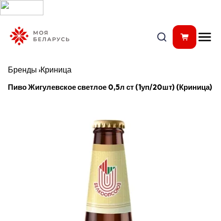
Бренды
›
Криница
Пиво Жигулевское светлое 0,5л ст (1уп/20шт) (Криница)