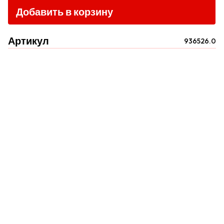
Добавить в корзину
Артикул
936526.0
Прайс-листы
Пользовательское соглашение
Политика конфиденциальности
Условия сотрудничества
Контакты
Доставка и оплата
О Нас
ВКонтакте
Одноклассники
Telegram
Instagram
WhatsApp
Прайс. РОЗНИЦА