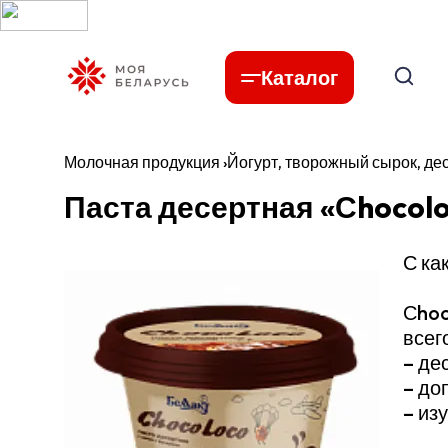
Каталог
Молочная продукция
›
Йогурт, творожный сырок, де
Паста десертная «Сhocol
С ка
Сhoc
всег
– де
– до
– из