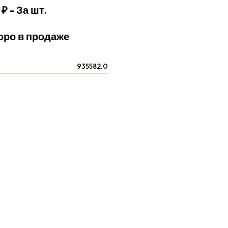
 ₽
- За шт.
оро в продаже
935582.0