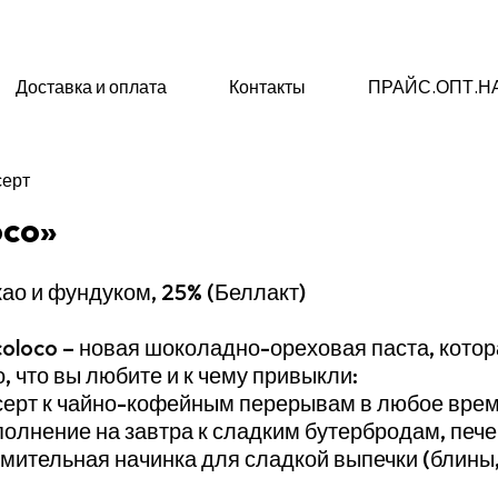
Доставка и оплата
Контакты
ПРАЙС.ОПТ.Н
серт
oco»
као и фундуком, 25% (Беллакт)
oloco – новая шоколадно-ореховая паста, кото
о, что вы любите и к чему привыкли:
серт к чайно-кофейным перерывам в любое врем
полнение на завтра к сладким бутербродам, пече
умительная начинка для сладкой выпечки (блины,