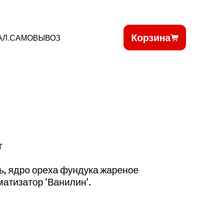
Корзина
АЛ.САМОВЫВОЗ
г
ь, ядро ореха фундука жареное
атизатор 'Ванилин'.