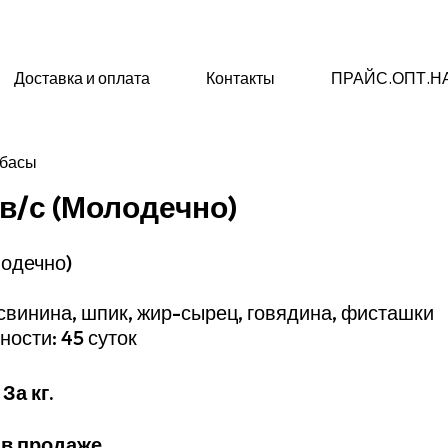
Доставка и оплата
Контакты
ПРАЙС.ОПТ.Н
лбасы
в/с (Молодечно)
лодечно)
свинина, шпик, жир-сырец, говядина, фисташки
ности: 45 суток
 За кг.
 в продаже