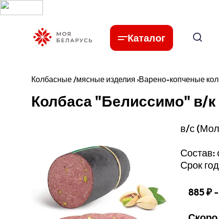
Каталог
Колбасные /мясные изделия
›
Варено-копченые ко
Колбаса "Белиссимо" в/к 
в/с (Мо
Состав: 
Срок год
885 ₽
-
Скоро