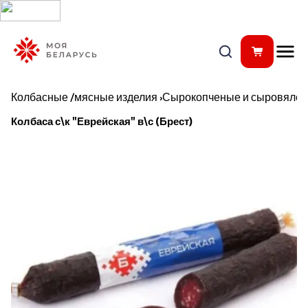
Колбасные /мясные изделия
›
Сырокопченые и сыровялен
Колбаса с\к "Еврейская" в\с (Брест)