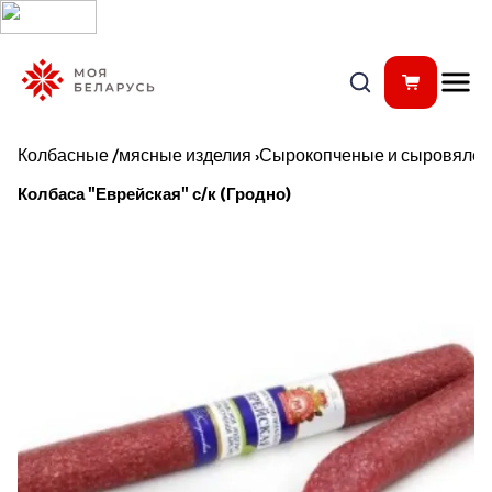
Колбасные /мясные изделия
›
Сырокопченые и сыровялен
Колбаса "Еврейская" с/к (Гродно)