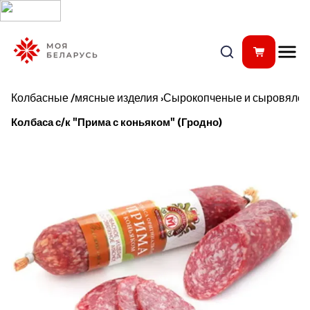
Колбасные /мясные изделия
›
Сырокопченые и сыровялен
Колбаса с/к "Прима с коньяком" (Гродно)