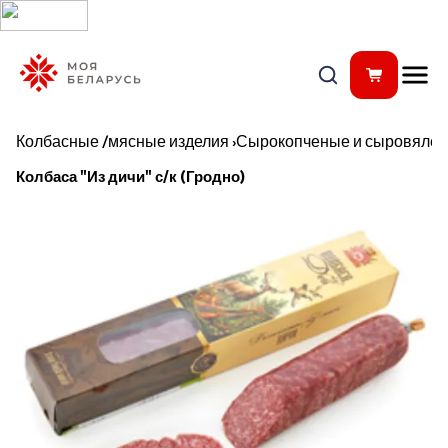
Колбасные /мясные изделия
›
Сырокопченые и сыровялен
Колбаса "Из дичи" с/к (Гродно)