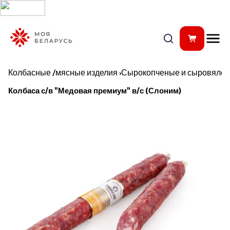
Колбасные /мясные изделия
›
Сырокопченые и сыровялен
Колбаса с/в "Медовая премиум" в/с (Слоним)