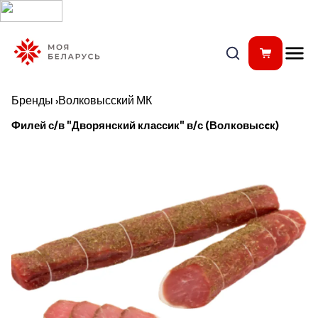
Бренды
›
Волковысский МК
Филей с/в "Дворянский классик" в/с (Волковысcк)