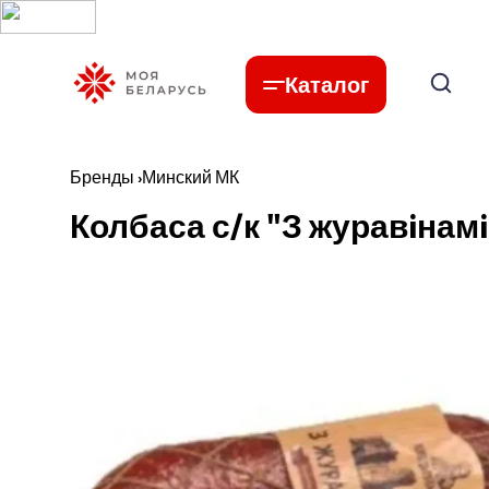
Каталог
Бренды
›
Минский МК
Колбаса с/к "З журавiнамi