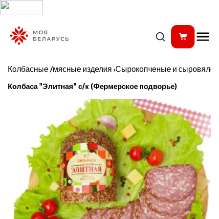
Колбасные /мясные изделия
›
Сырокопченые и сыровялен
Колбаса "Элитная" с/к (Фермерское подворье)