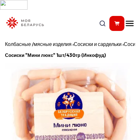
Колбасные /мясные изделия
›
Сосиски и сардельки
›
Сосис
Сосиски "Мини люкс" 1шт/430гр (Инкофуд)