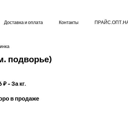
Доставка и оплата
Контакты
ПРАЙС.ОПТ.Н
динка
м. подворье)
6 ₽
- За кг.
оро в продаже