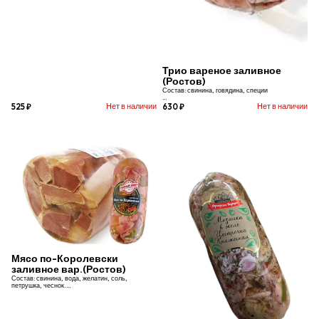
Трио вареное заливное
(Ростов)
Состав: свинина, говядина, специи
Срок хранения: 30 суток
Нет в наличии
Нет в наличии
525 ₽
630 ₽
Мясо по-Королевски
заливное вар.(Ростов)
Состав: свинина, вода, желатин, соль,
петрушка, чеснок.
Срок хранения: 30 суток.