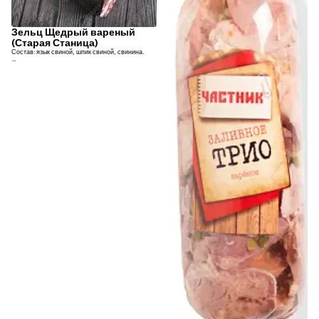
Зельц Щедрый вареный
(Старая Станица)
Состав: язык свиной, шпик свиной, свинина.
Срок годности: 30 суток.
Вес: 1-1,5 кг (цена за 1 кг)
(ТМ "Старая Станица", Россия)