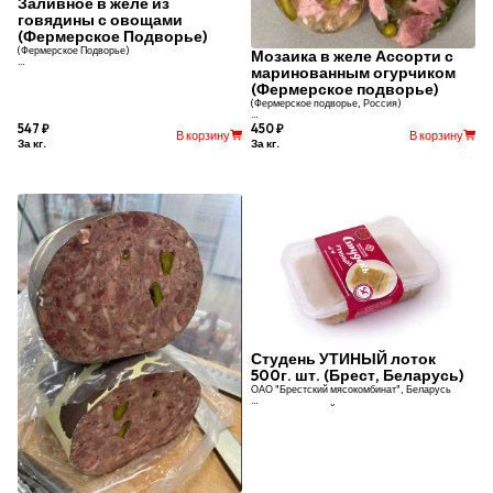
Заливное в желе из
говядины с овощами
(Фермерское Подворье)
(Фермерское Подворье)
Мозаика в желе Ассорти с
маринованным огурчиком
Заливное в желе из говядины с овощами .
(Фермерское подворье)
Цена указана за 1 кг.
(Фермерское подворье, Россия)
Мозаика в желе Ассорти с маринованным
547 ₽
450 ₽
В корзину
В корзину
огурчиком.
За кг.
За кг.
Цена указана за 1 кг.
Студень УТИНЫЙ лоток
500г. шт. (Брест, Беларусь)
ОАО "Брестский мясокомбинат", Беларусь
Студень УТИНЫЙ лоток 500 г. шт.
Состав: утка, курица.
Срок годности: 30 суток.
Вес одной штуки 500 грамм, цена указана за 1
штуку.