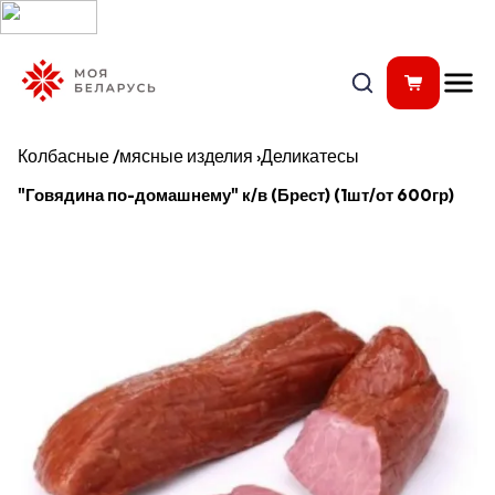
Колбасные /мясные изделия
›
Деликатесы
"Говядина по-домашнему" к/в (Брест) (1шт/от 600гр)