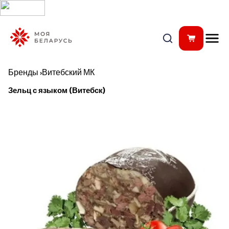
Бренды
›
Витебский МК
Зельц с языком (Витебск)