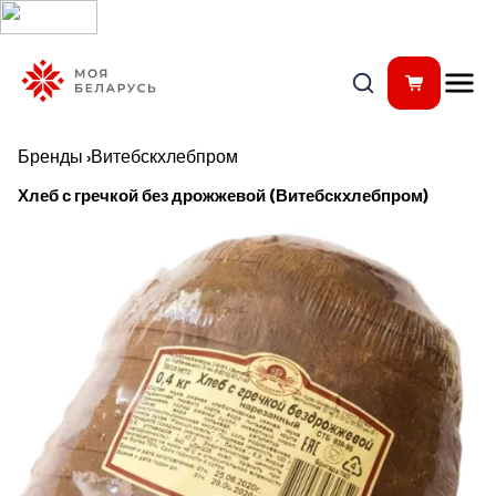
Бренды
›
Витебскхлебпром
Хлеб с гречкой без дрожжевой (Витебскхлебпром)