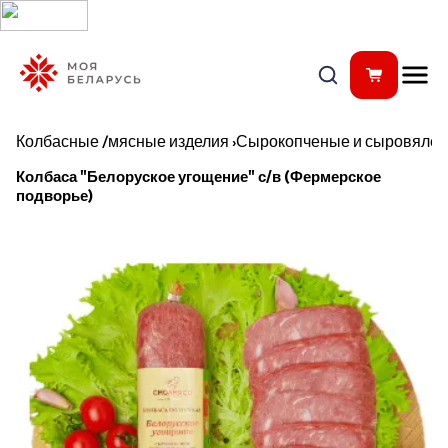
Колбасные /мясные изделия
›
Сырокопченые и сыровялен
Колбаса "Белоруское угощение" с/в (Фермерское
подворье)