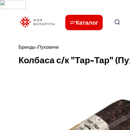
Каталог
Бренды
›
Пуховичи
Колбаса с/к "Тар-Тар" (П