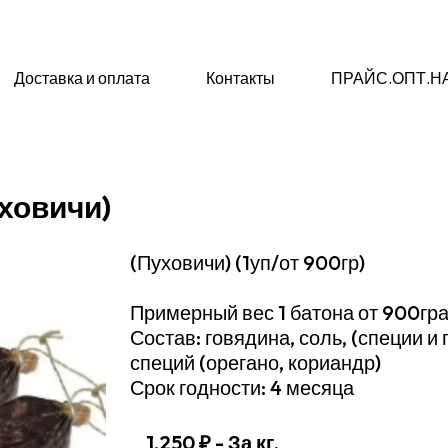
Доставка и оплата
Контакты
ПРАЙС.ОПТ.Н
уховичи)
(Пуховичи) (1уп/от 900гр)
Примерный вес 1 батона от 900гр
Состав: говядина, соль, (специи и 
специй (орегано, кориандр)
Срок годности: 4 месяца
1,250 ₽
- За кг.