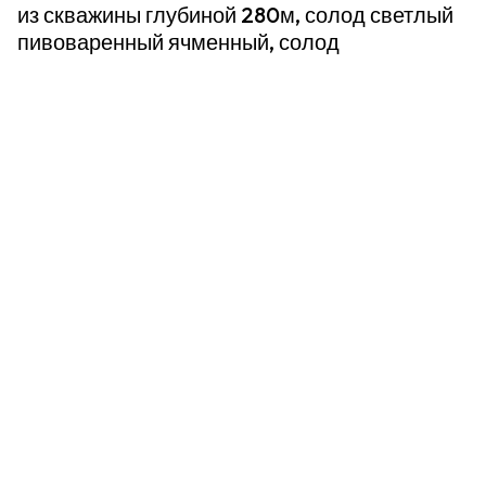
из скважины глубиной 280м, солод светлый
пивоваренный ячменный, солод
карамельный, хмелепродукты.
Массовая доля сухих веществ в начальном
сусле - 10%.
Срок годности: 4 месяца
1,990 ₽
- За уп.
Скоро в продаже
Артикул
955547.0