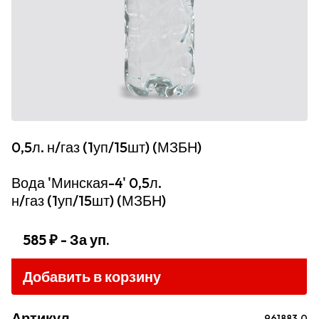
0,5л. н/газ (1уп/15шт) (МЗБН)
Вода 'Минская-4' 0,5л.
н/газ (1уп/15шт) (МЗБН)
585 ₽
- За уп.
Добавить в корзину
Артикул
961883.0