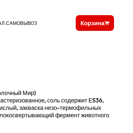
Корзина
АЛ.САМОВЫВОЗ
олочный Мир)
астеризованное, соль содержит Е536,
кислый, закваска незо-термофильных
олокосвертывающий фермент животного