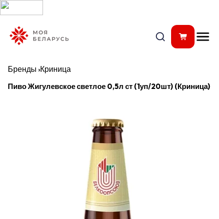
Бренды
›
Криница
Пиво Жигулевское светлое 0,5л ст (1уп/20шт) (Криница)