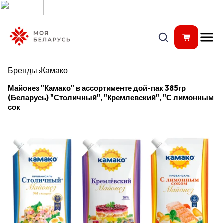
Бренды
›
Камако
Майонез "Камако" в ассортименте дой-пак 385гр
(Беларусь) "Столичный", "Кремлевский", "С лимонным
сок