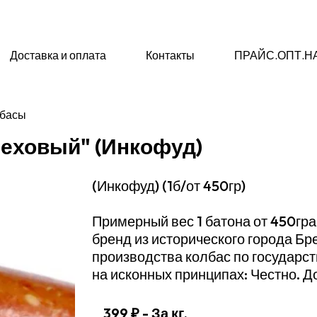
Доставка и оплата
Контакты
ПРАЙС.ОПТ.Н
лбасы
реховый" (Инкофуд)
(Инкофуд) (1б/от 450гр)
Примерный вес 1 батона от 450гр
бренд из исторического города Бр
производства колбас по государс
на исконных принципах: Честно. 
399 ₽
- За кг.