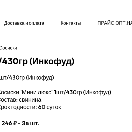
Доставка и оплата
Контакты
ПРАЙС.ОПТ.Н
Сосиски
/430гр (Инкофуд)
шт/430гр (Инкофуд)
осиски 'Мини люкс' 1шт/430гр (Инкофуд)
остав: свинина
рок годности: 60 суток
246 ₽
- За шт.