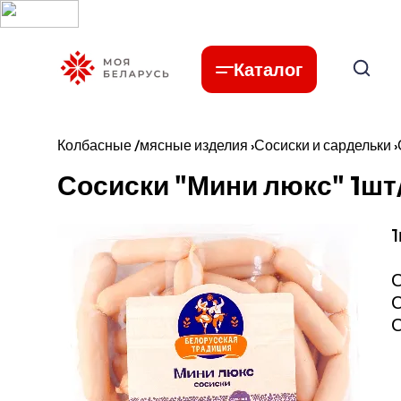
Каталог
Колбасные /мясные изделия
›
Сосиски и сардельки
›
Сосиски "Мини люкс" 1шт
1
С
С
С