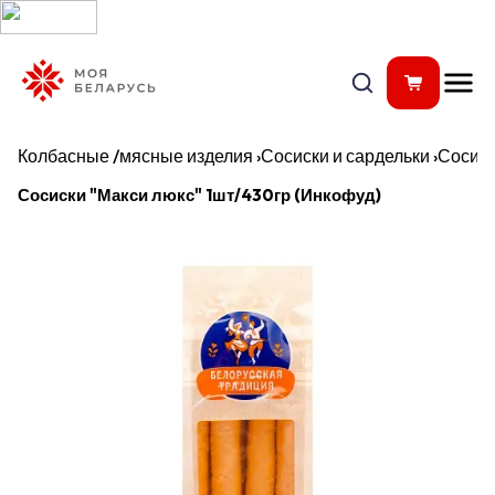
Колбасные /мясные изделия
›
Сосиски и сардельки
›
Сосис
Сосиски "Макси люкс" 1шт/430гр (Инкофуд)