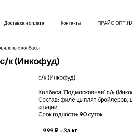
Доставка и оплата
Контакты
ПРАЙС.ОПТ.Н
овяленые колбасы
с/к (Инкофуд)
с/к (Инкофуд)
Колбаса 'Подмосковная' с/к (Инк
Состав: филе цыплят бройлеров, 
специи
Срок годности: 90 суток
999 ₽
- За кг.