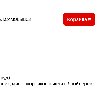
Корзина
АЛ.САМОВЫВОЗ
офуд)
шпик, мясо окорочков цыплят-бройлеров,