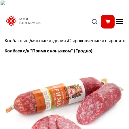
Колбасные /мясные изделия
›
Сырокопченые и сыровялен
Колбаса с/к "Прима с коньяком" (Гродно)