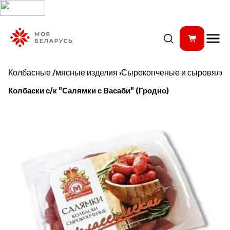
Колбасные /мясные изделия
›
Сырокопченые и сыровялен
Колбаски с/к "Салямки с Васаби" (Гродно)