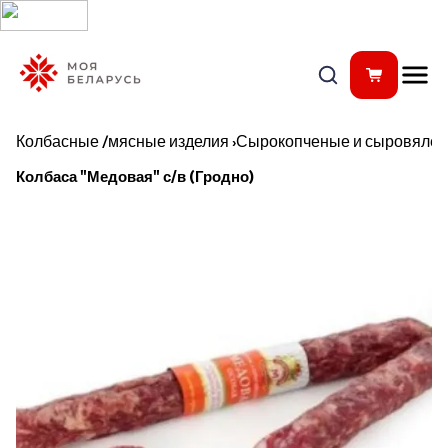
Колбасные /мясные изделия
›
Сырокопченые и сыровялен
Колбаса "Медовая" с/в (Гродно)