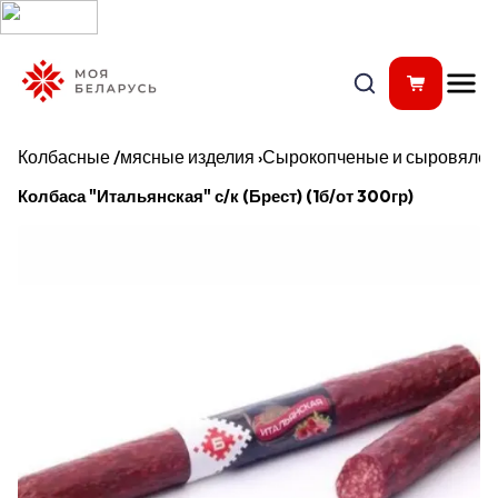
Колбасные /мясные изделия
›
Сырокопченые и сыровялен
Колбаса "Итальянская" с/к (Брест) (1б/от 300гр)