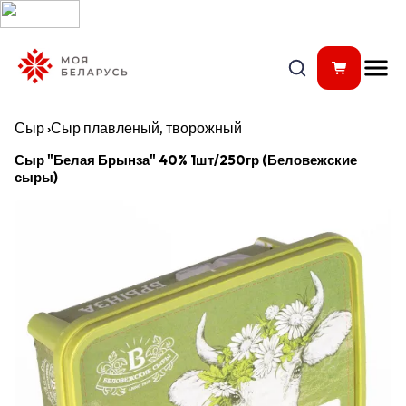
Сыр
›
Сыр плавленый, творожный
Сыр "Белая Брынза" 40% 1шт/250гр (Беловежские
сыры)