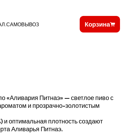
Корзина
АЛ.САМОВЫВОЗ
ло «Аливария Питнаэ» — светлое пиво с
 ароматом и прозрачно-золотистым
%) и оптимальная плотность создают
орта Аливарья Питнаэ.