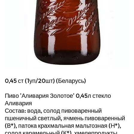
0,45 ст (1уп/20шт) (Беларусь)
Пиво 'Аливария Золотое' 0,45л стекло
Аливария
Состав: вода, солод пивоваренный
пшеничный светлый, ячмень пивоваренный
(В*), патока крахмальная мальтозная (Н*),
солод карамельный (К*), хмелепродукты,