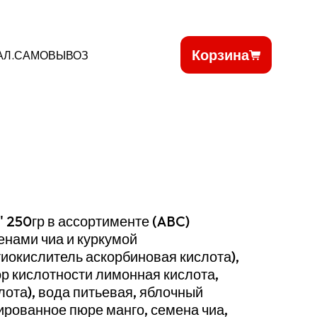
Корзина
АЛ.САМОВЫВОЗ
' 250гр в ассортименте (ABC)
менами чиа и куркумой
нтиокислитель аскорбиновая кислота),
ор кислотности лимонная кислота,
ота), вода питьевая, яблочный
ированное пюре манго, семена чиа,