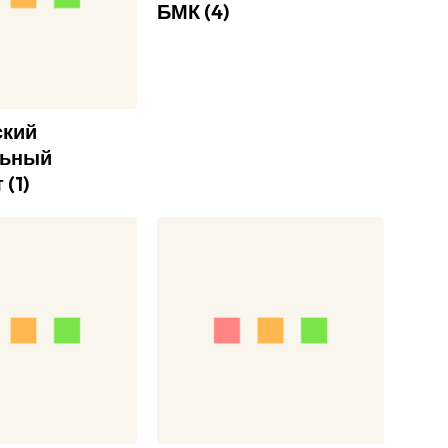
БМК
(
4
)
ский
ьный
т
(
1
)