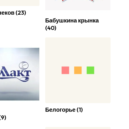
неков
(
23
)
Бабушкина крынка
(
40
)
Белогорье
(
1
)
(
9
)