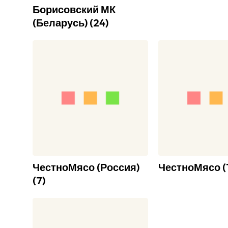
Борисовский МК
(Беларусь)
(
24
)
ЧестноМясо (Россия)
ЧестноМясо
(
(
7
)