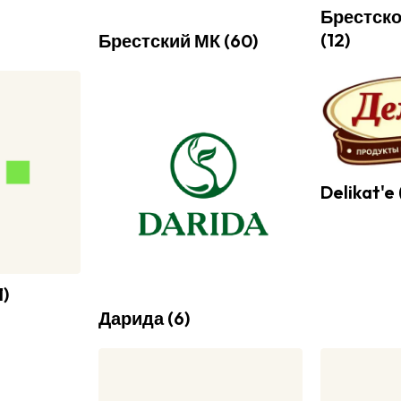
Брестск
(
12
)
Брестский МК
(
60
)
Delikat'e
1
)
Дарида
(
6
)