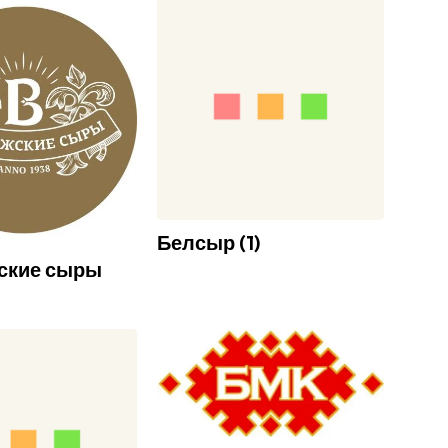
Белсыр
(
1
)
ские сыры