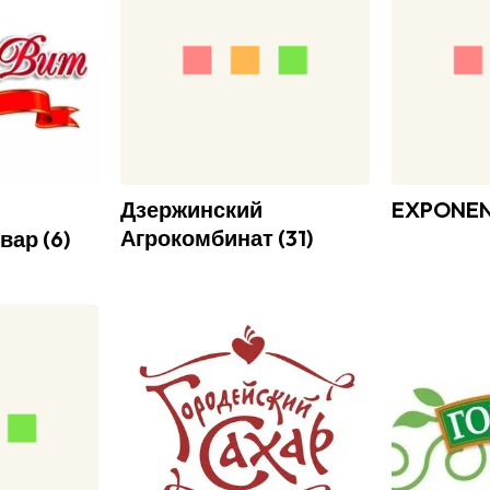
Дзержинский
EXPONE
Агрокомбинат
(
31
)
овар
(
6
)