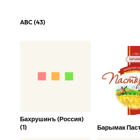
ABC
(
43
)
Бахрушинъ (Россия)
(
1
)
Барымак Пас