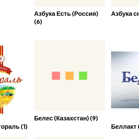
Азбука Есть (Россия)
Азбука с
(
6
)
Белес (Казахстан)
(
9
)
тораль
(
1
)
Беллакт