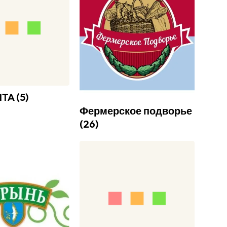
NTA
(
5
)
Фермерское подворье
(
26
)