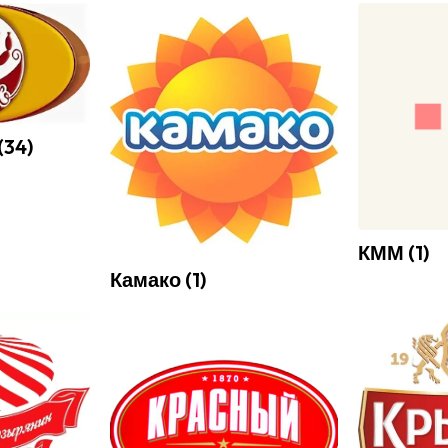
(
34
)
КММ
(
1
)
Камако
(
1
)