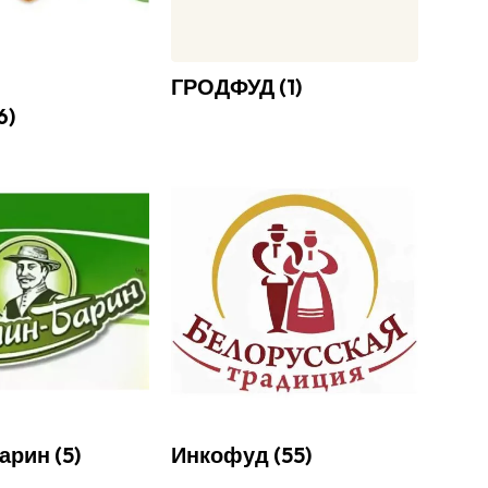
ГРОДФУД
(
1
)
6
)
Барин
(
5
)
Инкофуд
(
55
)