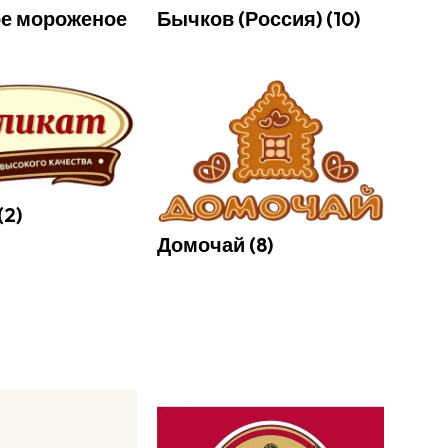
ое мороженое
Бычков (Россия)
(
10
)
(
2
)
Домочай
(
8
)