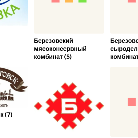
Березовский
Березов
мясоконсервный
сыродел
комбинат
(
5
)
комбина
к
(
7
)