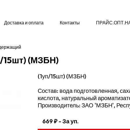
Доставка и оплата
Контакты
ПРАЙС.ОПТ.Н
одержащий
п/15шт) (МЗБН)
(1уп/15шт) (МЗБН)
Состав: вода подготовленная, сах
кислота, натуральный ароматизат
Производитель: ЗАО 'МЗБН', Респ
669 ₽
- За уп.