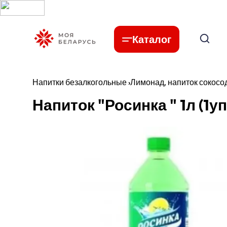
Каталог
Напитки безалкогольные
›
Лимонад, напиток сокос
Напиток "Росинка " 1л (1у