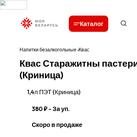
Каталог
Напитки безалкогольные
›
Квас
Квас Старажитны пастери
(Криница)
1,4л ПЭТ (Криница)
380 ₽
- За уп.
Скоро в продаже