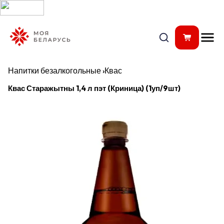
Напитки безалкогольные
›
Квас
Квас Старажытны 1,4 л пэт (Криница) (1уп/9шт)