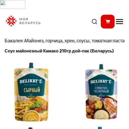
Бакалея
›
Майонез, горчица, хрен, соусы, томатная паста
›
З
Соус майонезный Камако 210гр дой-пак (Беларусь)