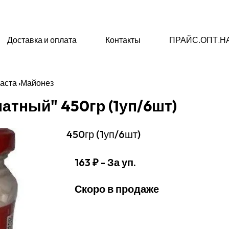
Доставка и оплата
Контакты
ПРАЙС.ОПТ.Н
паста
›
Майонез
атный" 450гр (1уп/6шт)
450гр (1уп/6шт)
163 ₽
- За уп.
Скоро в продаже