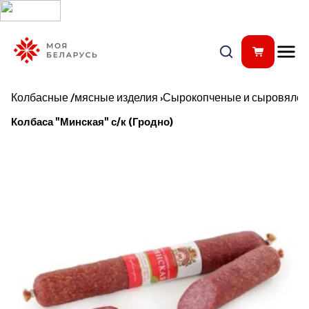
Колбасные /мясные изделия
›
Сырокопченые и сыровялен
Колбаса "Минская" с/к (Гродно)