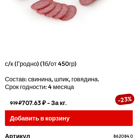
с/к (Гродно) (1б/от 450гр)
Состав: свинина, шпик, говядина.
Срок годности: 4 месяца
%
23
-
707.63 ₽
- За кг.
919 ₽
Добавить в корзину
Артикул
862084.0