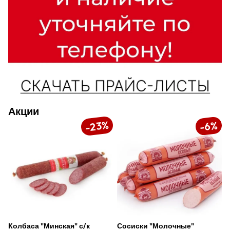
Акции
%
%
23
6
-
-
Колбаса "Минская" с/к
Сосиски "Молочные"